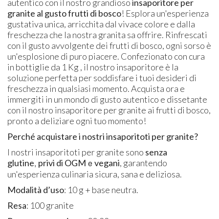
autentico con il nostro grandioso
insaporitore per
granite al gusto frutti di bosco
! Esplora un'esperienza
gustativa unica, arricchita dal vivace colore e dalla
freschezza che la nostra granita sa offrire. Rinfrescati
con il gusto avvolgente dei frutti di bosco, ogni sorso è
un'esplosione di puro piacere. Confezionato con cura
in bottiglie da 1 Kg , il nostro insaporitore è la
soluzione perfetta per soddisfare i tuoi desideri di
freschezza in qualsiasi momento. Acquista ora e
immergiti in un mondo di gusto autentico e dissetante
con il nostro insaporitore per granite ai frutti di bosco,
pronto a deliziare ogni tuo momento!
Perché acquistare i nostri insaporitoti per granite?
​I nostri insaporitoti per granite sono
senza
glutine
,
privi di OGM
e
vegani
, garantendo
un'esperienza culinaria sicura, sana e deliziosa.
Modalità d’uso
: 10 g + base neutra.
Resa
: 100 granite